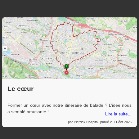
quinzaine de cyclistes sont venus pour une balade tout en
douceur jusqu’au lac de Laroin.
Nous sommes partis en longeant le gave, et le retour s’est fait
plus au nord, en passant à Billère par le bois du Lacaou (sur la
Paris-Madrid). A noter la participation d’un vélo couché en
tricycle.
Le cœur
Former un cœur avec notre itinéraire de balade ? L’idée nous
a semblé amusante !
Lire la suite...
par
Pierrick Hospital
, publié le
1 Févr 2026
La météo a été plutôt clémente en nous laissant pédaler au
sec. Une quinzaine de cyclistes sont venus pour parcourir les
17km de la balade “cœur” de Pau à vélo. Nous sommes partis