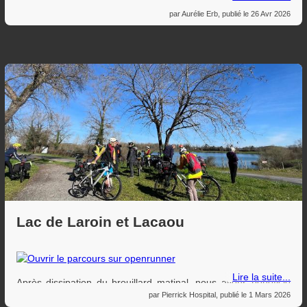
où se trouve un terrain appartenant au Conservatoire
par
Aurélie Erb
, publié le
26 Avr 2026
d’espaces naturels de Nouvelle-Aquitaine, afin d’y étudier des
papillons.
Les papillons sont restés cachés à cause de la météo
maussade. Cependant ce fut l’occasion de la découverte d’une
autre faune et flore: oiseaux, coléoptères, libellules, chenilles,
plantes locales avec leurs particularités. L’application pour
smartphone iNaturalist.org (disponible gratuitement) a aidé aux
identifications (photos et chants) des espèces et contribue à
enrichir l’atlas du vivant. Chacun peut y contribuer lors de
sorties en plein air.
Lac de Laroin et Lacaou
Lire la suite...
Après dissipation du brouillard matinal, nous avons bénéficié
par
Pierrick Hospital
, publié le
1 Mars 2026
d’un temps magnifique pour ce 1er dimanche de mars. Une