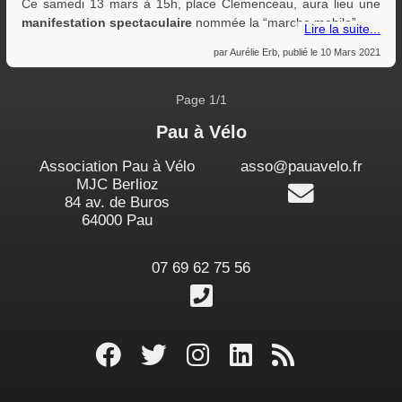
Ce samedi 13 mars à 15h, place Clemenceau, aura lieu une
manifestation spectaculaire
nommée la “marche mobile”.
Lire la suite...
par
Aurélie Erb
, publié le
10 Mars 2021
Page 1/1
Pau à Vélo
Association Pau à Vélo
asso@pauavelo.fr
MJC Berlioz
Écrire
84 av. de Buros
64000 Pau
07 69 62 75 56
Appeler
page
profil
profil
profil
RSS
facebook
twitter
instagram
LinkedIn